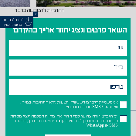
ההדמיות להמחשה בלבד
X
לחצו לקביעת
פגישת ייעוץ
השאר פרטים ונציג יחזור אלייך בהקדם
אני מעוניין/ת לקבל מידע שיווקי והצעות (ללא התחייבות) במייל /
וואטסאפ / SMS מחברת רוטשטיין
*מילוי פרטיך ולחיצה על כפתור חזרו אליי מהווה הסכמה לנציג מכירות
מטעם חברת רוטשטיין ליצור איתך קשר באמצעות הטלפון / הודעת
SMS או WhatsApp