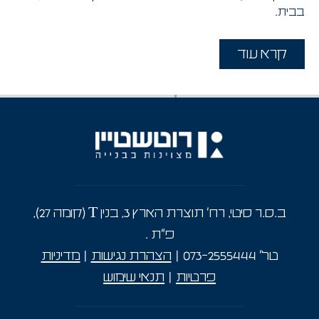
בבית.
המגוון הרחב של דירות למכירה בפתח תקווה
קרא עוד
דירות
בפתח תקווה
ישנן
המיועדות למגוון רחב של
אנשים. עם פתרונות מגורים שונים, כל אחד יכול למצוא את
דירות גן
מה שמתאים לו. בין אם אתם מחפשים
למכירה בפתח תקווה
דירות 3 חדרים
או
למכירה
, השכונות השונות בעיר מציעות חוויות מגורים
ייחודיות. כל דירה נבנית תוך חשיבה על איכות החיים של
הדיירים. אנו שמים דגש על נוחות ופונקציונליות, דבר
שמהווה יתרון משמעותי. בנוסף, החומרים בהם אנו
משתמשים בבנייה הם מהשורה הראשונה, מה שמבטיח
עמידות ואורך חיים גבוה לדירות.
ב.ס.ר סיטי, רח' תוצרת הארץ 3, בנין T (קומה 27),
פ"ת
.
העיר פתח תקווה: היסטוריה ותרבות
טל’
073-2555444
|
הצהרת נגישות
|
מדיניות
פתח תקווה ידועה בכינוי "אם המושבות". העיר מתפתחת
פרטיות
|
תנאי שימוש
במהירות רבה ומביאה חידושים רבים לתחומים שונים. היא
נוסדה בשנת 1878 כמושבה הראשונה בארץ ישראל והוכרזה
כעיר ב-1937. כיום, פתח תקווה הפכה לאחת הערים