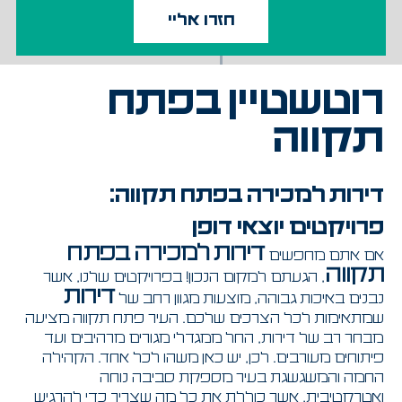
רוטשטיין בפתח
תקווה
דירות למכירה בפתח תקווה:
פרויקטים יוצאי דופן
דירות למכירה בפתח
אם אתם מחפשים
תקווה
, הגעתם למקום הנכון! בפרויקטים שלנו, אשר
דירות
נבנים באיכות גבוהה, מוצעות מגוון רחב של
שמתאימות לכל הצרכים שלכם. העיר פתח תקווה מציעה
מבחר רב של דירות, החל ממגדלי מגורים מרהיבים ועד
פיתוחים מעורבים. לכן, יש כאן משהו לכל אחד. הקהילה
החמה והמשגשגת בעיר מספקת סביבה נוחה
ואטרקטיבית, אשר כוללת את כל מה שצריך כדי להרגיש