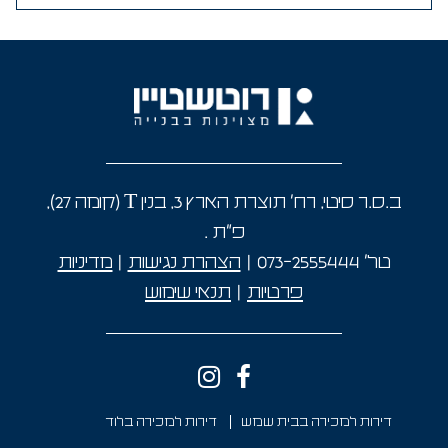
ב.ס.ר סיטי, רח' תוצרת הארץ 3, בנין T (קומה 27),
פ"ת
.
טל’
073-2555444
|
הצהרת נגישות
|
מדיניות
פרטיות
|
תנאי שימוש
דירות למכירה בבית שמש
דירות למכירה בלוד