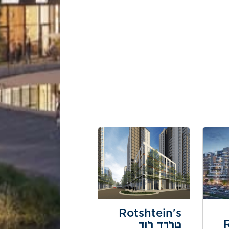
Rotshtein's
טלרד לוד