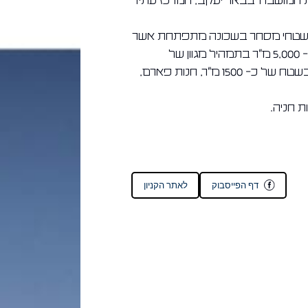
 המושבה" בבאר יעקב, המרכז עתיד
ת על צורך בשטחי מסחר בשכונה מתפתחת אשר
עתידה לאכלס כ- 4,000 בתי אב, המרכז כולל כ- 5,000 מ"ר בתמהיל מגוון של
קמעונאות, שירותים ופנאי ובין היתר סופר מרקט בשטח של כ- 1500 מ"ר, חנות פארם,
דף הפייסבוק
לאתר הקניון