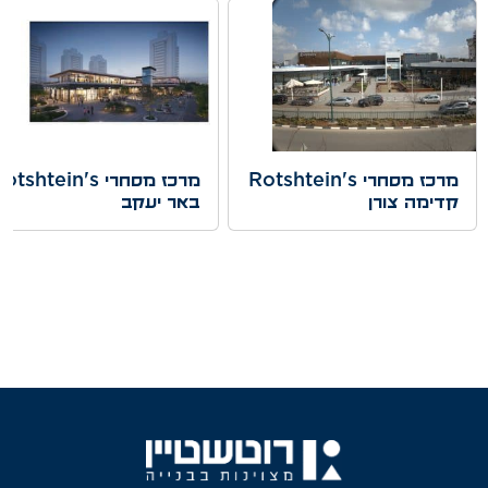
מרכז מסחרי Rotshtein's
מרכז מסחרי otshtein's
קדימה צורן
באר יעקב