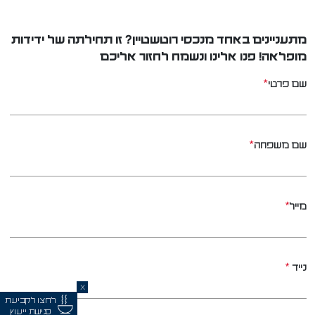
מתעניינים באחד מנכסי רוטשטיין? זו תחילתה של ידידות
מופלאה! פנו אלינו ונשמח לחזור אליכם
*
שם פרטי
*
שם משפחה
*
מייל
*
נייד
X
לחצו לקביעת
פגישת ייעוץ