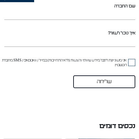
שם החברה
איך נוכל לעזור?
אני מעוניין/ת לקבל מידע שיווקי והצעות (ללא התחייבות) במייל / וואטסאפ / SMS מחברת
רוטשטיין
נכסים דומים