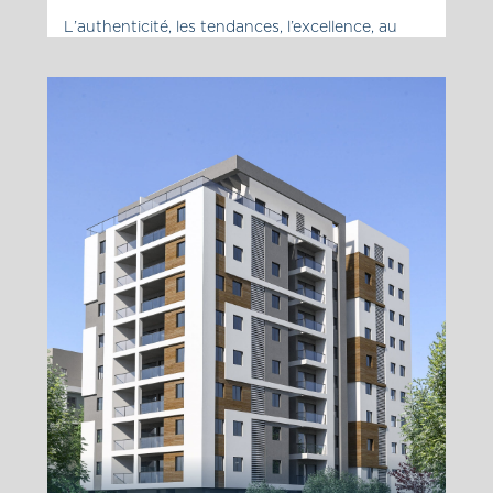
L’authenticité, les tendances, l’excellence, au
Nord, les magasins de mode, les meubles
Vintage, les coiffeurs, les designers de produits,
les galeries d’art, les studios de céramique, un
petit Humus, une vieille épicerie, les chiens, les
chats, les jardins et les enfants, les petits verres
en après-midi, les pubs, les cafés et les lieux de
divertissements, […]
La page du projet