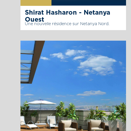
Shirat Hasharon - Netanya
Ouest
Une nouvelle résidence sur Netanya Nord.
Le groupe Rotshtein présente « Shirat
Hasharon », une nouvelle résidence sur
Netanya Nord. « Shirat Hasharon » est planifiée
afin que tous les éléments tels que le logement,
l’environnement et la communauté s’allient en
harmonie comme un chef d’œuvre. « Shirat
Hasharon » vous permet de vous lever le matin
et de chanter face à la verdure que vous
pouvez […]
La page du projet