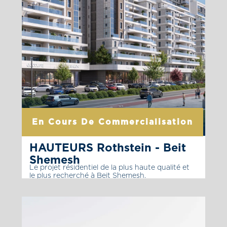
En Cours De Commercialisation
HAUTEURS Rothstein - Beit
Shemesh
Le projet résidentiel de la plus haute qualité et
le plus recherché à Beit Shemesh.
Le projet résidentiel de la plus haute qualité et
le plus recherché à Beit Shemesh. Le projet
bénéficie d’une conception architecturale
extraordinaire, d’un design parfait, Qualité des
matériaux sans compromis et respect d’un