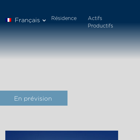
Résidence
Actifs
Français
Productifs
En prévision