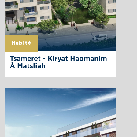
Habité
Tsameret - Kiryat Haomanim
À Matsliah
Le projet Tsameret de Rotshtein est un projet
de qualité à Kyriat Haomanim : Le projet
comprend 4 immeubles de 9 étages reliés par
un jardin et menant au grand parc. L’immeuble
est construit selon une norme de construction
durable et la réflexion dans la planification des
immeubles a mis la famille au centre. Par […]
La page du projet