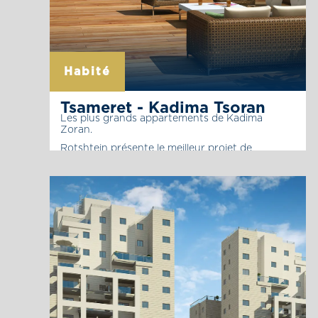
Habité
Tsameret - Kadima Tsoran
Les plus grands appartements de Kadima
Zoran.
Rotshtein présente le meilleur projet de
Kadima-Tsoran, 2 immeubles dans un complexe
spacieux donnant sur un parc et des vergers.
Venez vivre au sommet de Kadima Tsoran dans
des appartements spacieux munis de grandes
terrasses, une cave attribuée à chaque
appartement et un descriptif technique riche et
varié.
La page du projet