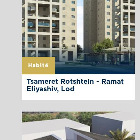
Habité
Tsameret Rotshtein - Ramat
Eliyashiv, Lod
Tsameret Rotshtein invite le public religieux-
national à s’installer au centre du pays et
bénéficier d’une vie communautaire de qualité.