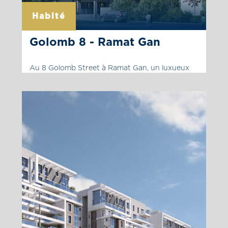
Habité
Golomb 8 - Ramat Gan
Au 8 Golomb Street à Ramat Gan, un luxueux
projet de 9 étages est en cours de construction
avec une grande variété d’appartements de 3 à
4 pièces, d’appartements avec jardin et de
penthouses luxueux. Les appartements ont
une planification architecturale méticuleuse,
des spécifications élevées et riches, des
terrasses ensoleillées et un parking souterrain
pour […]
La page du projet