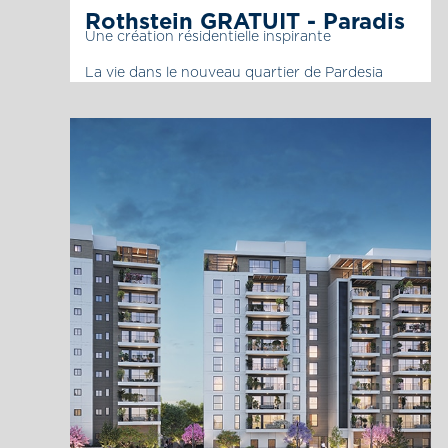
Rothstein GRATUIT - Paradis
Une création résidentielle inspirante
La vie dans le nouveau quartier de Pardesia
Nord se caractérise par une atmosphère
paisible, moderne et confortable, où tout ce
que vous pourriez désirer est à portée de main :
des centres culturels et sportifs, un grand parc,
des zones d’emploi, des centres éducatifs et
plus encore. Mais ceux qui vivront à l’extrême
nord […]
La page du projet