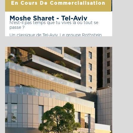
En Cours De Commercialisation
Moshe Sharet - Tel-Aviv
N'est-il pas temps que tu vives là où tout se
passe ?
Un classique de Tel-Aviv. Le groupe Rothstein
et Ashad Gaot Company lancent une nouvelle
qualité de vie dans la prestigieuse rue Moshe
Sharet Et le plus désirable, autour de la place
Médine – Tel Aviv.
La page du projet