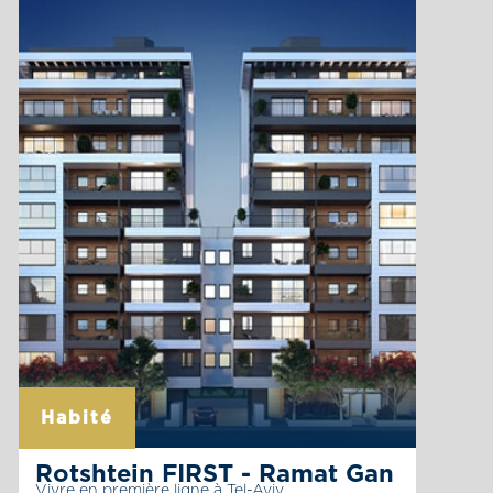
Habité
Rotshtein FIRST - Ramat Gan
Vivre en première ligne à Tel-Aviv