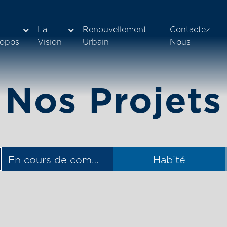
La
Renouvellement
Contactez-
ropos
Vision
Urbain
Nous
Nos Projets
En cours de commercialisation
Habité