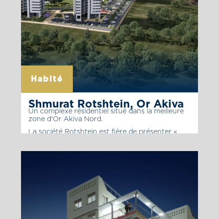
Habité
Shmurat Rotshtein, Or Akiva
Un complexe résidentiel situé dans la meilleure
zone d'Or Akiva Nord.
La société Rotshtein est fière de présenter «
Shmurat Rotshtein », un complexe résidentiel
situé dans la meilleure zone d’Or Akiva Nord. Le
projet est composé de trois tours de logement
exceptionnelle et luxueuses construites en
appliquant les principes de construction
durable et proposant un hall entrée spacieux
ainsi qu’une salle commune pour les résidents.
[…]