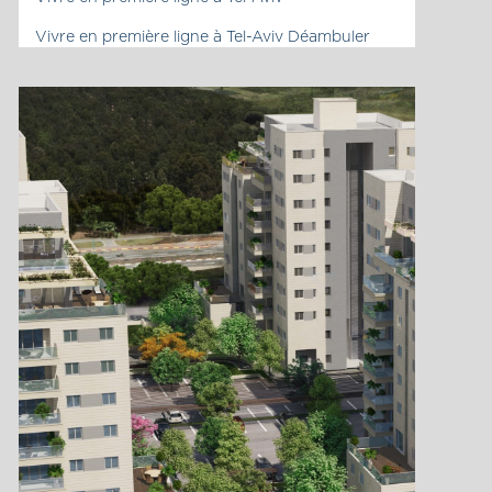
Vivre en première ligne à Tel-Aviv Déambuler
légèrement entre les quartiers pastoraux et la
foule de la ville Le projet unique est situé dans
un petit quartier calme et prisé – le quartier
Rishonim le plus recherché de Ramat Gan. Le
quartier jouxte la zone la plus prisée de
Givatayim, à quelques minutes des centres […]
La page du projet