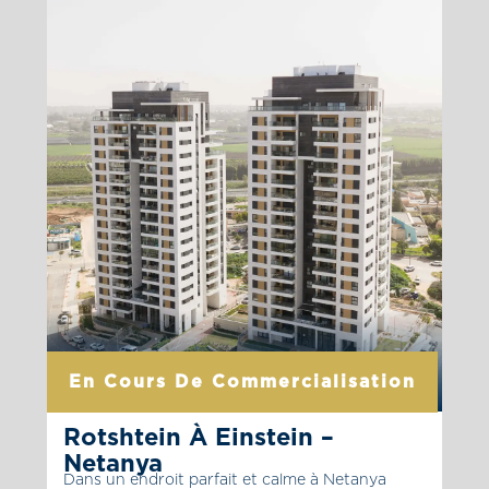
haut niveau de finition. L’emplacement du
projet vous permet de vous connecter
confortablement aux axes de circulation
centraux qui vous mèneront rapidement […]
La page du projet
En Cours De Commercialisation
Rotshtein À Einstein –
Netanya
Dans un endroit parfait et calme à Netanya