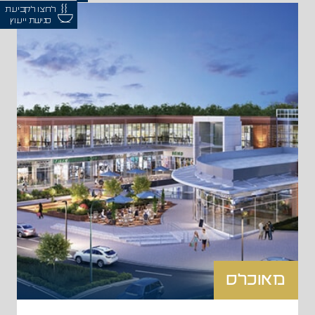
"צמרות המושבה" בבאר יעקב, המרכז עתיד להיפתח בחודש
לחצו לקביעת
אוגוסט 2025. מרכז Rotshtein's נבנה בכדי לענות על צורך בשטחי
פגישת ייעוץ
מסחר בשכונה מתפתחת אשר עתידה לאכלס כ- 4,000 בתי אב,
המרכז כולל �
לדף הפרויקט >
מאוכלס