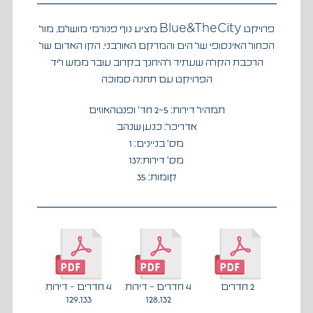
Blue&TheCity
פרויקט
מציע נוף פנורמי מושלם, מול
הכחול האינסופי של הים והמרקם האורבני. הקו האדום של
הרכבת הקלה שעתיד להיחנך בקרוב עובר ממש ליד
הפרויקט עם תחנה סמוכה
תמהיל דירות: 2-5 חד' ופנטהאוזים
אדריכל: כנען שנהב
מס' בניינים: 1
מס׳ דירות:137
קומות: 35
2 חדרים
4 חדרים - דירות
4 חדרים - דירות
129,133
128,132