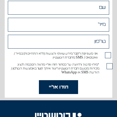
אני מעוניין/ת לקבל מידע שיווקי והצעות (ללא התחייבות) במייל /
וואטסאפ / SMS מחברת רוטשטיין
*מילוי פרטיך ולחיצה על כפתור חזרו אליי מהווה הסכמה לנציג
מכירות מטעם חברת רוטשטיין ליצור איתך קשר באמצעות הטלפון /
הודעת SMS או WhatsApp