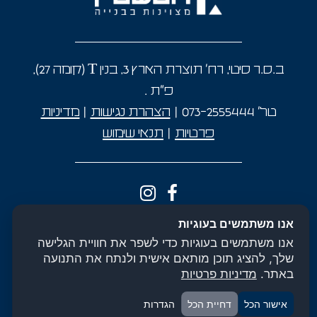
ב.ס.ר סיטי, רח' תוצרת הארץ 3, בנין T (קומה 27),
פ"ת
.
טל’
073-2555444
|
הצהרת נגישות
|
מדיניות
פרטיות
|
תנאי שימוש
אנו משתמשים בעוגיות
דירות למכירה בבית שמש
דירות למכירה בלוד
אנו משתמשים בעוגיות כדי לשפר את חוויית הגלישה
דירות למכירה בפתח תקווה
דירות למכירה ברמת השרון
שלך, להציג תוכן מותאם אישית ולנתח את התנועה
באתר.
מדיניות פרטיות
דירות למכירה בתל אביב
פרויקטים בפתח תקווה
אישור הכל
דחיית הכל
הגדרות
פרויקטים ברמת השרון
פרויקטים בבית שמש