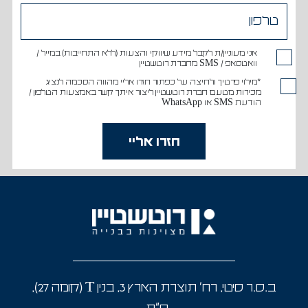
אני מעוניין/ת לקבל מידע שיווקי והצעות (ללא התחייבות) במייל /
וואטסאפ / SMS מחברת רוטשטיין
*מילוי פרטיך ולחיצה על כפתור חזרו אליי מהווה הסכמה לנציג
מכירות מטעם חברת רוטשטיין ליצור איתך קשר באמצעות הטלפון /
הודעת SMS או WhatsApp
ב.ס.ר סיטי, רח' תוצרת הארץ 3, בנין T (קומה 27),