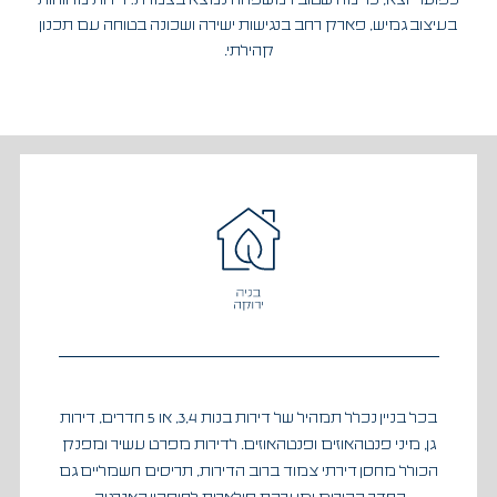
כפועל יוצא, כל מה שטוב למשפחה נמצא בצמרת: דירות מרווחות
בעיצוב גמיש, פארק רחב בנגישות ישירה ושכונה בטוחה עם תכנון
קהילתי.
בכל בניין נכלל תמהיל של דירות בנות 3,4, או 5 חדרים, דירות
גן, מיני פנטהאוזים ופנטהאוזים. לדירות מפרט עשיר ומפנק
הכולל מחסן דירתי צמוד ברוב הדירות, תריסים חשמליים גם